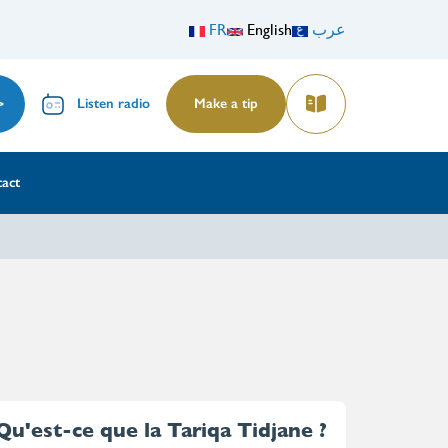
FR
English
عرب
Menu
Read
Listen radio
Make a tip
of
middle
act
right
header
Qu'est-ce que la Tariqa Tidjane ?