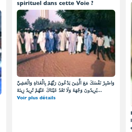
spirituel dans cette Voie ?
وَاصْبِرْ نَفْسَكَ مَعَ الَّذِينَ يَدْعُونَ رَبَّهُمْ بِالْغَدَاةِ وَالْعَشِيِّ
يُرِيدُونَ وَجْهَهُ وَلَا تَعْدُ عَيْنَاكَ عَنْهُمْ تُرِيدُ زِينَةَ…
Voir plus détails