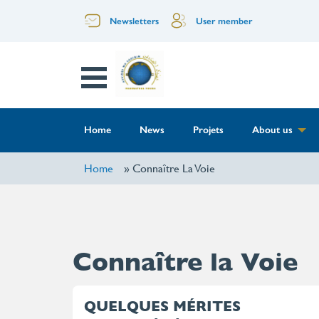
Skip
Menu
Newsletters
User member
to
main
of
content
Open
the
Menu
top
Menu
Home
News
Projets
About us
header
Block
Home
Connaître La Voie
Connaître la Voie
QUELQUES MÉRITES