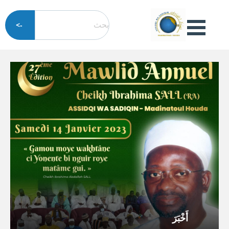
تجاوز
بحث
إلى
Open
المحتوى
Menu
الرئيسي
أَخْبَرَ