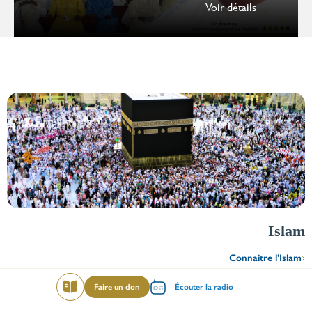
Voir détails
Islam
Connaitre l’Islam
Menu
Coran
Faire un don
Écouter la radio
Lire
mileu
Invocations