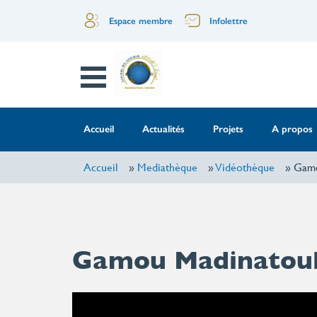
Aller
Menu
Espace membre
Infolettre
au
contenu
of
principal
Open
the
Menu
top
Menu
Accueil
Actualités
Projets
A propos
header
principale
Accueil
Mediathèque
Vidéothèque
Gamo
Gamou Madinatoul