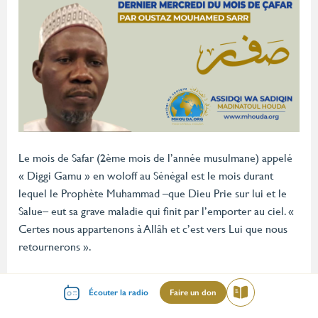
Le mois de Safar (2ème mois de l’année musulmane) appelé
« Diggi Gamu » en woloff au Sénégal est le mois durant
lequel le Prophète Muhammad –que Dieu Prie sur lui et le
Salue– eut sa grave maladie qui finit par l’emporter au ciel. «
Certes nous appartenons à Allâh et c’est vers Lui que nous
retournerons ».
Menu
Écouter la radio
Faire un don
Lire
Cela a eu lieu au milieu du jour du lundi 12 Rabî ‘ul awwal de
mileu