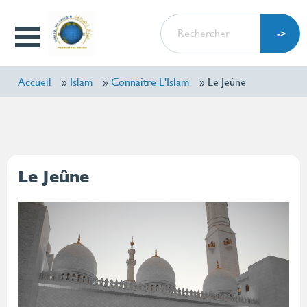
Aller
RECHERCHER
au
Open
contenu
Menu
principal
Accueil
Islam
Connaître L'Islam
Le Jeûne
Le Jeûne