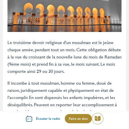
Le troisième devoir religieux d'un musulman est le jeûne
chaque année, pendant tout un mois. Cette obligation débute
à la vue du croissant de la nouvelle lune du mois de Ramadan
(9ème mois) et prend fin à sa vue, le mois suivant. Le mois
comporte ainsi 29 ou 30 jours.
Il incombe à tout musulman, homme ou femme, doué de
raison, juridiquement capable et physiquement en état de
l'accomplir. En sont dispensés les enfants impubères, et les
déséquilibrés. Peuvent en reporter leur accomplissement à
une date à leur convenance, les malades, les femmes en
Menu
couches ou ayant leurs menstrues, celles qui sont enceintes
Écouter la radio
Faire un don
Lire
mileu
ou qui allaitent et les voyageurs.