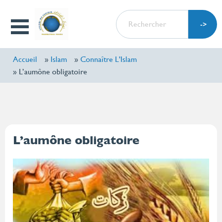
Aller
RECHERCHER
au
Open
contenu
Menu
principal
Accueil
Islam
Connaître L'Islam
L’aumône obligatoire
L’aumône obligatoire