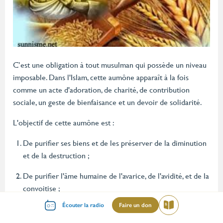
C’est une obligation à tout musulman qui possède un niveau
imposable. Dans l'Islam, cette aumône apparaît à la fois
comme un acte d'adoration, de charité, de contribution
sociale, un geste de bienfaisance et un devoir de solidarité.
L'objectif de cette aumône est :
De purifier ses biens et de les préserver de la diminution
et de la destruction ;
De purifier l'âme humaine de l'avarice, de l'avidité, et de la
convoitise ;
Menu
Écouter la radio
Faire un don
Lire
Secourir les pauvres et pourvoir aux besoins des
mileu
nécessiteux et des déshérités ;